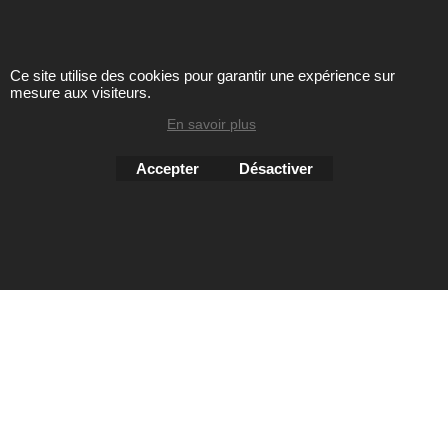
Toute reproduction de textes, photos ou autres éléments des
sites Avril chausseur confort est strictement interdite sous
peine de poursuites
Ce site utilise des cookies pour garantir une expérience sur
mesure aux visiteurs.
En savoir plus
Boutique en ligne créés
avec le logiciel
eCommerce ShopFactory
Accepter
Désactiver