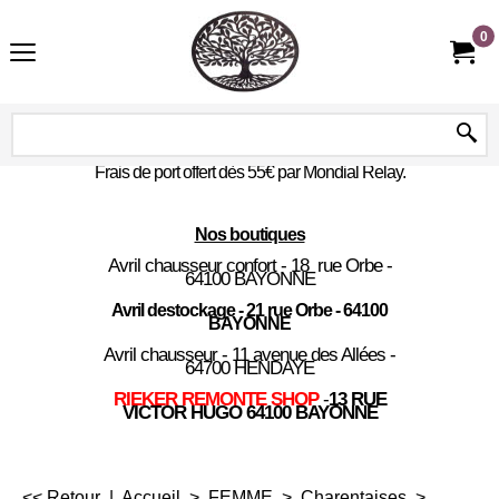
0
Frais de port offert dès 55€ par Mondial Relay.
Nos boutiques
Avril chausseur confort - 18 rue Orbe -
64100 BAYONNE
Avril destockage - 21 rue Orbe - 64100
BAYONNE
Avril chausseur - 11 avenue des Allées -
64700 HENDAYE
RIEKER REMONTE SHOP
-
13 RUE
VICTOR HUGO 64100 BAYONNE
<< Retour
|
Accueil
>
FEMME
>
Charentaises
>