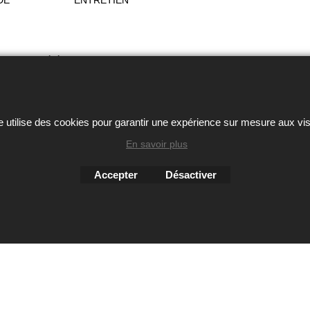
DE
ENTRETIEN
ou autres éléments des sites Avril chausseur confort est strictem
Boutique en ligne créés
avec le logiciel
e utilise des cookies pour garantir une expérience sur mesure aux vis
eCommerce ShopFactory
En savoir plus
Accepter
Désactiver