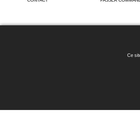
CONTACT
PASSER COMMAN
Toute reproduction de textes, photos 
Ce sit