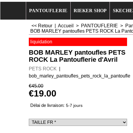
PANTOUFLERIE
RIEKER SHOP
SKECHE
<< Retour
|
Accueil
>
PANTOUFLERIE
>
Pan
BOB MARLEY pantoufles PETS ROCK La Pantoufl
liquidation
BOB MARLEY pantoufles PETS
ROCK La Pantouflerie d'Avril
PETS ROCK
bob_marley_pantoufles_pets_rock_la_pantoufler
€
45.00
€
19.00
Délai de livraison:
5-7 jours