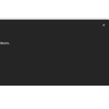
ent interdite sous peine de poursuites
iteurs.