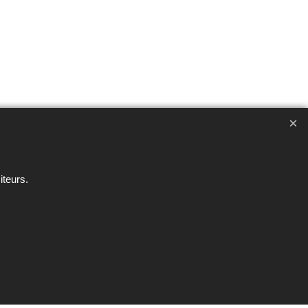
ent interdite sous peine de poursuites
iteurs.