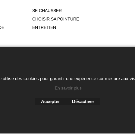
SE CHAUSSER
CHOISIR SA POINTURE
DE
ENTRETIEN
ou autres éléments des sites Avril chausseur confort est strictem
Boutique en ligne créés
e utilise des cookies pour garantir une expérience sur mesure aux vis
avec le logiciel
eCommerce ShopFactory
En savoir plus
Accepter
Désactiver