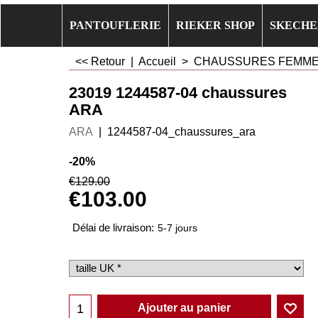
PANTOUFLERIE
RIEKER SHOP
SKECHE
<< Retour
|
Accueil
>
CHAUSSURES FEMM
23019 1244587-04 chaussures
ARA
ARA
1244587-04_chaussures_ara
-20%
€
129.00
€
103.00
Délai de livraison:
5-7 jours
Ajouter au panier